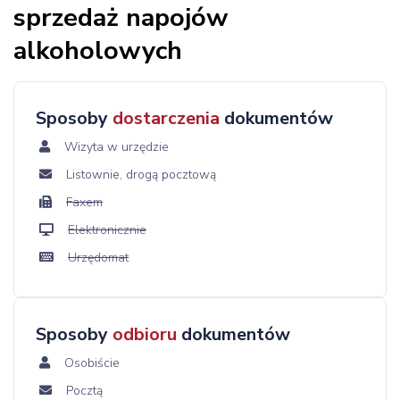
sprzedaż napojów
alkoholowych
Sposoby
dostarczenia
dokumentów
Wizyta w urzędzie
Listownie, drogą pocztową
Faxem
Elektronicznie
Urzędomat
Sposoby
odbioru
dokumentów
Osobiście
Pocztą