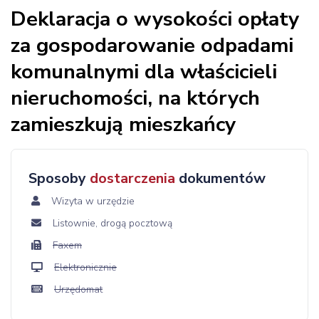
Deklaracja o wysokości opłaty
za gospodarowanie odpadami
komunalnymi dla właścicieli
nieruchomości, na których
zamieszkują mieszkańcy
Sposoby
dostarczenia
dokumentów
Wizyta w urzędzie
Listownie, drogą pocztową
Faxem
Elektronicznie
Urzędomat